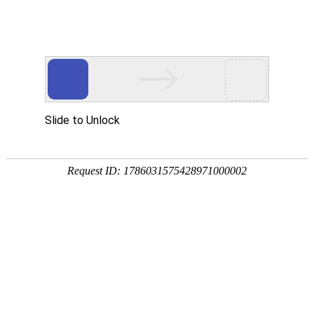
注册
免费试用

首页

产品
短信验证码
支持验证码、系统通知、支持会员活动
通知
语音验证码
比短信更加低成本/安全/便捷的语音验
证
手机流量
兼容所有类型应用，营销新玩法，提升
用户UV量
邮件营销
更加低廉的资费，更加简单的操作
增值服务
号码归属地、空号检测、在线时长

我们