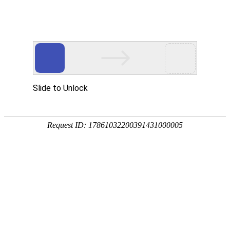
注册
免费试用

首页

产品
短信验证码
支持验证码、系统通知、支持会员活动通知
语音验证码
比短信更加低成本/安全/便捷的语音验证
手机流量
兼容所有类型应用，营销新玩法，提升用户UV量
邮件营销
更加低廉的资费，更加简单的操作
增值服务
号码归属地、空号检测、在线时长

我们
公司简介
招聘职位
相关客户
城市合伙人
参考文档