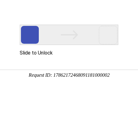
通知
证
户UV量