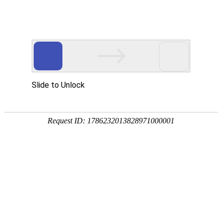
注册
免费试用

首页

产品
短信验证码
支持验证码、系统通知、支持会员活动通知
语音验证码
比短信更加低成本/安全/便捷的语音验证
手机流量
兼容所有类型应用，营销新玩法，提升用户UV量
邮件营销
更加低廉的资费，更加简单的操作
增值服务
号码归属地、空号检测、在线时长

我们
公司简介
招聘职位
相关客户
城市合伙人
参考文档