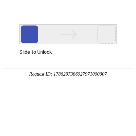
注册
免费试用

首页

产品
短信验证码
支持验证码、系统通知、支持会员活动
通知
语音验证码
比短信更加低成本/安全/便捷的语音验
证
手机流量
兼容所有类型应用，营销新玩法，提升
用户UV量
邮件营销
更加低廉的资费，更加简单的操作
增值服务
号码归属地、空号检测、在线时长

我们