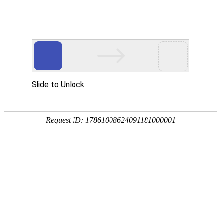
注册
免费试用

首页

产品
短信验证码
支持验证码、系统通知、支持会员活动
通知
语音验证码
比短信更加低成本/安全/便捷的语音验
证
手机流量
兼容所有类型应用，营销新玩法，提升
用户UV量
邮件营销
更加低廉的资费，更加简单的操作
增值服务
号码归属地、空号检测、在线时长

我们