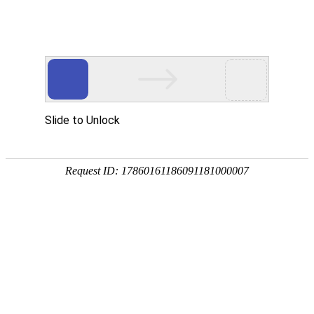
注册
免费试用

首页

产品
短信验证码
支持验证码、系统通知、支持会员活动通知
语音验证码
比短信更加低成本/安全/便捷的语音验证
手机流量
兼容所有类型应用，营销新玩法，提升用户UV量
邮件营销
更加低廉的资费，更加简单的操作
增值服务
号码归属地、空号检测、在线时长

我们
公司简介
招聘职位
相关客户
城市合伙人
参考文档