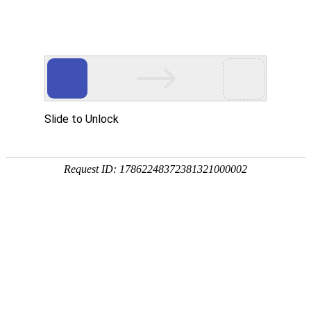
注册
免费试用

首页

产品
短信验证码
支持验证码、系统通知、支持会员活动
通知
语音验证码
比短信更加低成本/安全/便捷的语音验
证
手机流量
兼容所有类型应用，营销新玩法，提升
用户UV量
邮件营销
更加低廉的资费，更加简单的操作
增值服务
号码归属地、空号检测、在线时长

我们