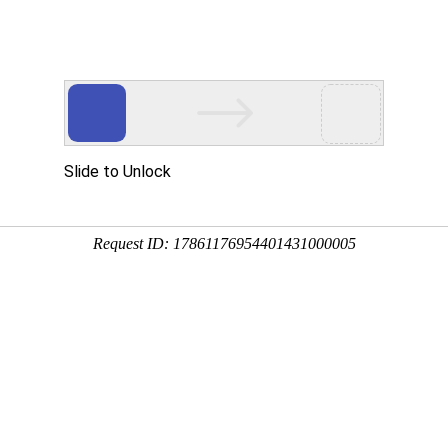
通知
证
户UV量