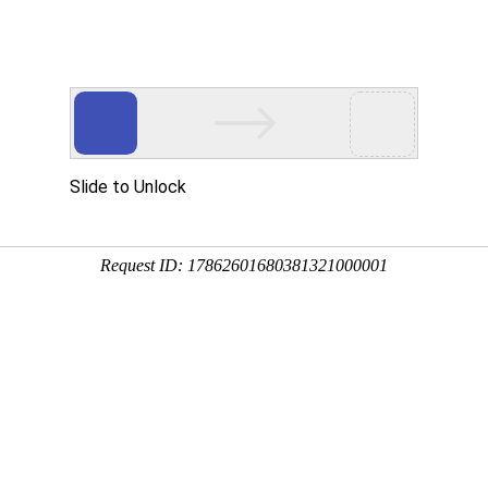
通知
证
户UV量