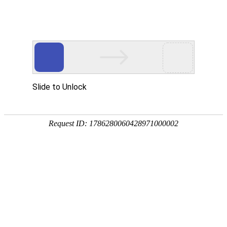
注册
免费试用

首页

产品
短信验证码
支持验证码、系统通知、支持会员活动
通知
语音验证码
比短信更加低成本/安全/便捷的语音验
证
手机流量
兼容所有类型应用，营销新玩法，提升
用户UV量
邮件营销
更加低廉的资费，更加简单的操作
增值服务
号码归属地、空号检测、在线时长

我们