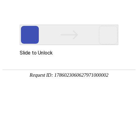
注册
免费试用

首页

产品
短信验证码
支持验证码、系统通知、支持会员活动通知
语音验证码
比短信更加低成本/安全/便捷的语音验证
手机流量
兼容所有类型应用，营销新玩法，提升用户UV量
邮件营销
更加低廉的资费，更加简单的操作
增值服务
号码归属地、空号检测、在线时长

我们
公司简介
招聘职位
相关客户
城市合伙人
参考文档