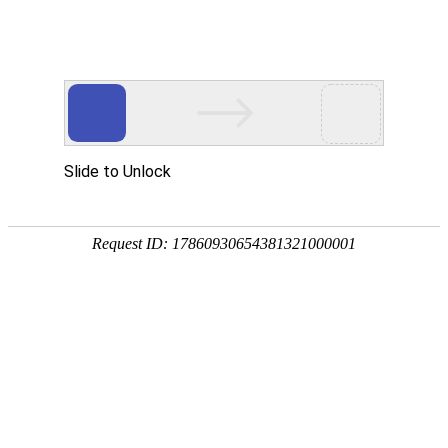
注册
免费试用

首页

产品
短信验证码
支持验证码、系统通知、支持会员活动
通知
语音验证码
比短信更加低成本/安全/便捷的语音验
证
手机流量
兼容所有类型应用，营销新玩法，提升
用户UV量
邮件营销
更加低廉的资费，更加简单的操作
增值服务
号码归属地、空号检测、在线时长

我们