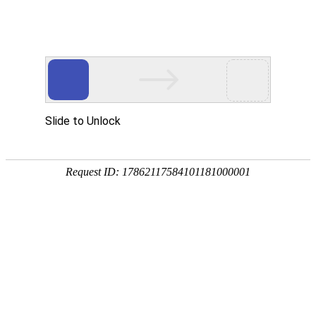
注册
免费试用

首页

产品
短信验证码
支持验证码、系统通知、支持会员活动通知
语音验证码
比短信更加低成本/安全/便捷的语音验证
手机流量
兼容所有类型应用，营销新玩法，提升用户UV量
邮件营销
更加低廉的资费，更加简单的操作
增值服务
号码归属地、空号检测、在线时长

我们
公司简介
招聘职位
相关客户
城市合伙人
参考文档