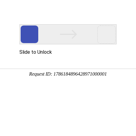
通知
证
户UV量