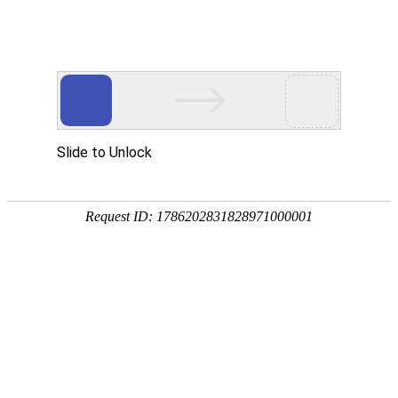
注册
免费试用

首页

产品
短信验证码
支持验证码、系统通知、支持会员活动
通知
语音验证码
比短信更加低成本/安全/便捷的语音验
证
手机流量
兼容所有类型应用，营销新玩法，提升
用户UV量
邮件营销
更加低廉的资费，更加简单的操作
增值服务
号码归属地、空号检测、在线时长

我们