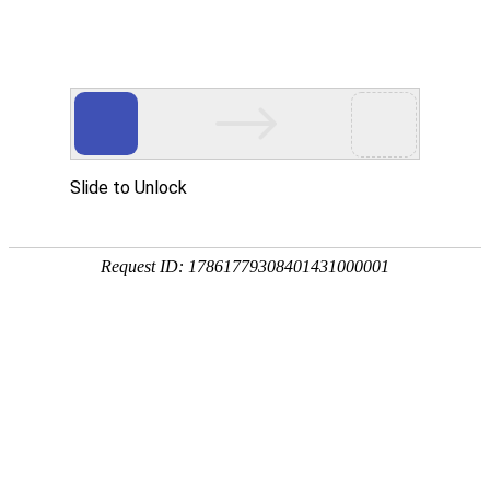
注册
免费试用

首页

产品
短信验证码
支持验证码、系统通知、支持会员活动
通知
语音验证码
比短信更加低成本/安全/便捷的语音验
证
手机流量
兼容所有类型应用，营销新玩法，提升
用户UV量
邮件营销
更加低廉的资费，更加简单的操作
增值服务
号码归属地、空号检测、在线时长

我们