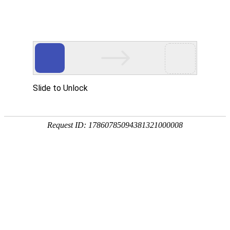
注册
免费试用

首页

产品
短信验证码
支持验证码、系统通知、支持会员活动
通知
语音验证码
比短信更加低成本/安全/便捷的语音验
证
手机流量
兼容所有类型应用，营销新玩法，提升
用户UV量
邮件营销
更加低廉的资费，更加简单的操作
增值服务
号码归属地、空号检测、在线时长

我们