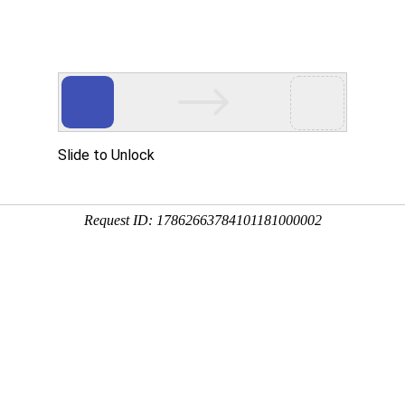
通知
证
户UV量