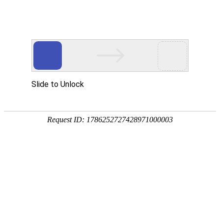
注册
免费试用

首页

产品
短信验证码
支持验证码、系统通知、支持会员活动
通知
语音验证码
比短信更加低成本/安全/便捷的语音验
证
手机流量
兼容所有类型应用，营销新玩法，提升
用户UV量
邮件营销
更加低廉的资费，更加简单的操作
增值服务
号码归属地、空号检测、在线时长

我们