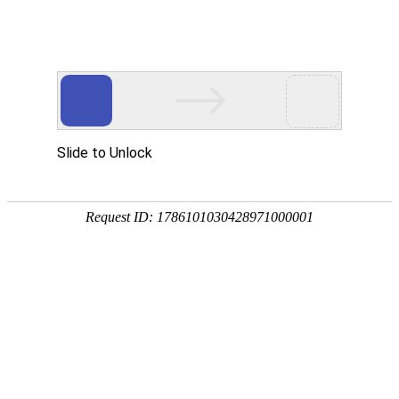
注册
免费试用

首页

产品
短信验证码
支持验证码、系统通知、支持会员活动
通知
语音验证码
比短信更加低成本/安全/便捷的语音验
证
手机流量
兼容所有类型应用，营销新玩法，提升
用户UV量
邮件营销
更加低廉的资费，更加简单的操作
增值服务
号码归属地、空号检测、在线时长

我们