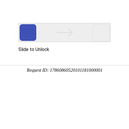
通知
证
户UV量