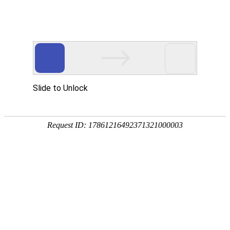
注册
免费试用

首页

产品
短信验证码
支持验证码、系统通知、支持会员活动
通知
语音验证码
比短信更加低成本/安全/便捷的语音验
证
手机流量
兼容所有类型应用，营销新玩法，提升
用户UV量
邮件营销
更加低廉的资费，更加简单的操作
增值服务
号码归属地、空号检测、在线时长

我们