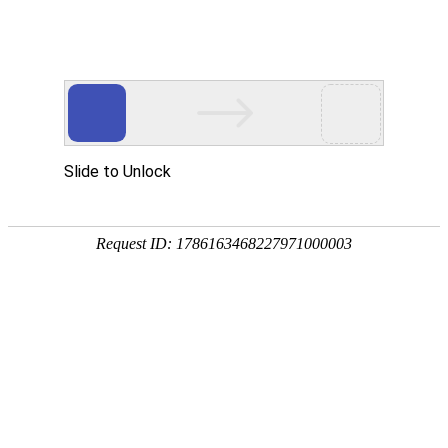
注册
免费试用

首页

产品
短信验证码
支持验证码、系统通知、支持会员活动
通知
语音验证码
比短信更加低成本/安全/便捷的语音验
证
手机流量
兼容所有类型应用，营销新玩法，提升
用户UV量
邮件营销
更加低廉的资费，更加简单的操作
增值服务
号码归属地、空号检测、在线时长

我们