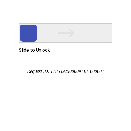
注册
免费试用

首页

产品
短信验证码
支持验证码、系统通知、支持会员活动
通知
语音验证码
比短信更加低成本/安全/便捷的语音验
证
手机流量
兼容所有类型应用，营销新玩法，提升
用户UV量
邮件营销
更加低廉的资费，更加简单的操作
增值服务
号码归属地、空号检测、在线时长

我们