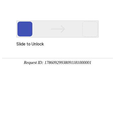
注册
免费试用

首页

产品
短信验证码
支持验证码、系统通知、支持会员活动
通知
语音验证码
比短信更加低成本/安全/便捷的语音验
证
手机流量
兼容所有类型应用，营销新玩法，提升
用户UV量
邮件营销
更加低廉的资费，更加简单的操作
增值服务
号码归属地、空号检测、在线时长

我们