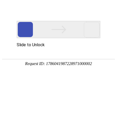
注册
免费试用

首页

产品
短信验证码
支持验证码、系统通知、支持会员活动
通知
语音验证码
比短信更加低成本/安全/便捷的语音验
证
手机流量
兼容所有类型应用，营销新玩法，提升
用户UV量
邮件营销
更加低廉的资费，更加简单的操作
增值服务
号码归属地、空号检测、在线时长

我们