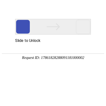
注册
免费试用

首页

产品
短信验证码
支持验证码、系统通知、支持会员活动
通知
语音验证码
比短信更加低成本/安全/便捷的语音验
证
手机流量
兼容所有类型应用，营销新玩法，提升
用户UV量
邮件营销
更加低廉的资费，更加简单的操作
增值服务
号码归属地、空号检测、在线时长

我们