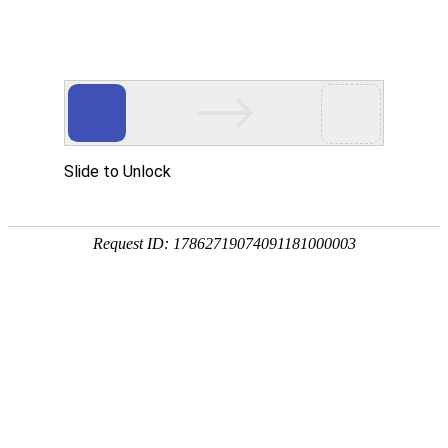
注册
免费试用

首页

产品
短信验证码
支持验证码、系统通知、支持会员活动
通知
语音验证码
比短信更加低成本/安全/便捷的语音验
证
手机流量
兼容所有类型应用，营销新玩法，提升
用户UV量
邮件营销
更加低廉的资费，更加简单的操作
增值服务
号码归属地、空号检测、在线时长

我们