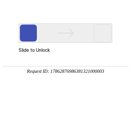
注册
免费试用

首页

产品
短信验证码
支持验证码、系统通知、支持会员活动
通知
语音验证码
比短信更加低成本/安全/便捷的语音验
证
手机流量
兼容所有类型应用，营销新玩法，提升
用户UV量
邮件营销
更加低廉的资费，更加简单的操作
增值服务
号码归属地、空号检测、在线时长

我们