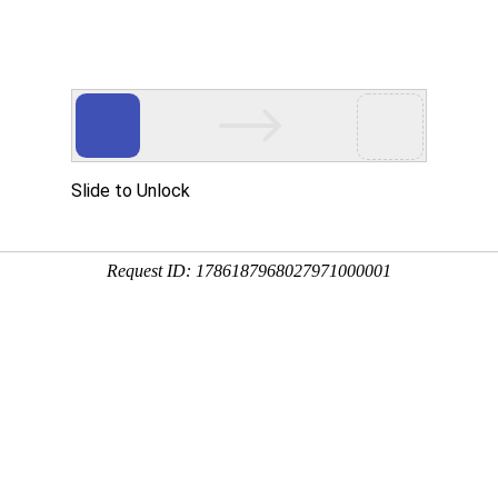
通知
证
户UV量