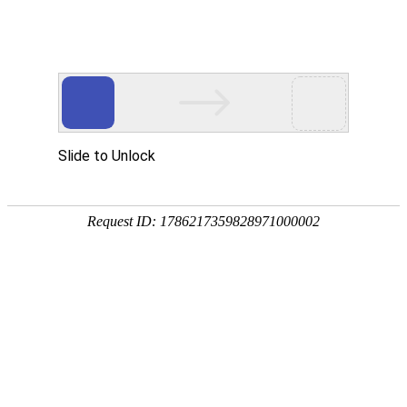
注册
免费试用

首页

产品
短信验证码
支持验证码、系统通知、支持会员活动
通知
语音验证码
比短信更加低成本/安全/便捷的语音验
证
手机流量
兼容所有类型应用，营销新玩法，提升
用户UV量
邮件营销
更加低廉的资费，更加简单的操作
增值服务
号码归属地、空号检测、在线时长

我们